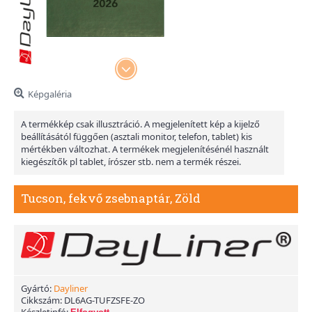
Képgaléria
A termékkép csak illusztráció. A megjelenített kép a kijelző
beállításától függően (asztali monitor, telefon, tablet) kis
mértékben változhat. A termékek megjelenítésénél használt
kiegészítők pl tablet, írószer stb. nem a termék részei.
Tucson, fekvő zsebnaptár, Zöld
Gyártó:
Dayliner
Cikkszám:
DL6AG-TUFZSFE-ZO
Készletinfó: