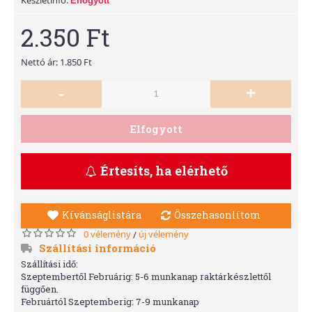
Elfogyott
2.350 Ft
Nettó ár: 1.850 Ft
-
+
Elfogyott
Értesíts, ha elérhető
Kívánságlistára
Összehasonlítom
0 vélemény
új vélemény
/
Szállítási információ
Szállítási idő:
Szeptembertől Februárig: 5-6 munkanap raktárkészlettől
függően.
Februártól Szeptemberig: 7-9 munkanap