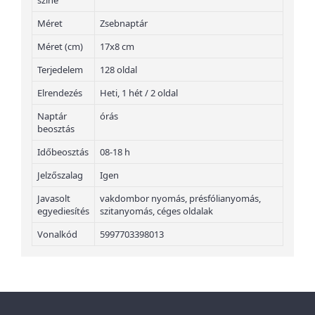
színe
Méret
Zsebnaptár
Méret (cm)
17x8 cm
Terjedelem
128 oldal
Elrendezés
Heti, 1 hét / 2 oldal
Naptár
órás
beosztás
Időbeosztás
08-18 h
Jelzőszalag
Igen
Javasolt
vakdombor nyomás, présfólianyomás,
egyediesítés
szitanyomás, céges oldalak
Vonalkód
5997703398013