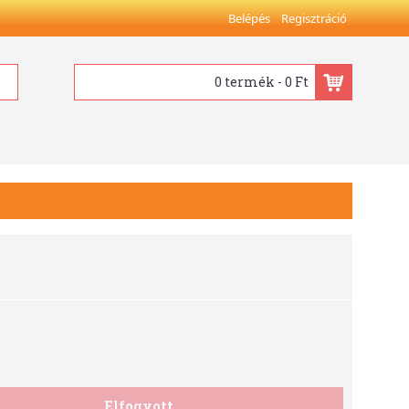
Belépés
Regisztráció
0 termék - 0 Ft
Elfogyott