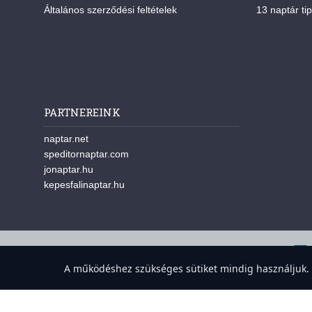
Általános szerződési feltételek
13 naptár tip
PARTNEREINK
naptar.net
speditornaptar.com
jonaptar.hu
kepesfalinaptar.hu
A w
A működéshez szükséges sütiket mindig használjuk. A 
Süti-beállítások megnyitása