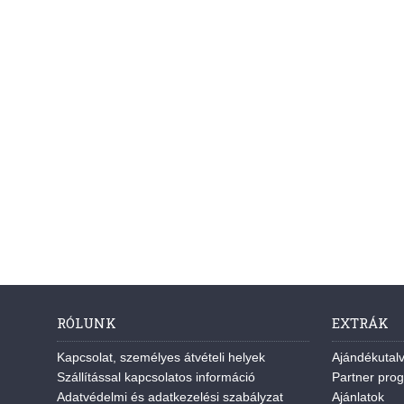
RÓLUNK
EXTRÁK
Kapcsolat, személyes átvételi helyek
Ajándékutal
Szállítással kapcsolatos információ
Partner pro
Adatvédelmi és adatkezelési szabályzat
Ajánlatok