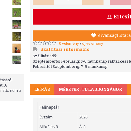
Értesí
Kívánságlistára
0 vélemény
új vélemény
/
Szállítási információ
Szállítási idő:
Szeptembertől Februárig: 5-6 munkanap raktárkészle
Februártól Szeptemberig: 7-9 munkanap
ításától
t. A
LEÍRÁS
MÉRETEK, TULAJDONSÁGOK
er stb. nem a
Falinaptár
Évszám
2026
Álló/Fekvő
Álló