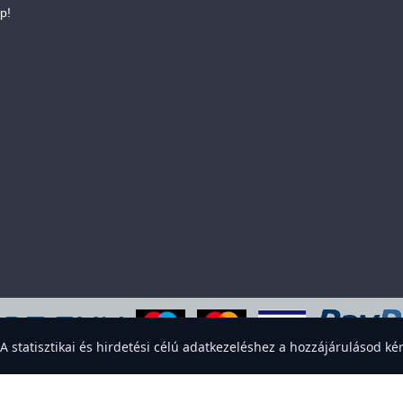
p!
eboldal sütiket használ a felhasználói élmény javítása érdekében. Elfogadod
statisztikai és hirdetési célú adatkezeléshez a hozzájárulásod kér
Elfogadom
Elutasítom