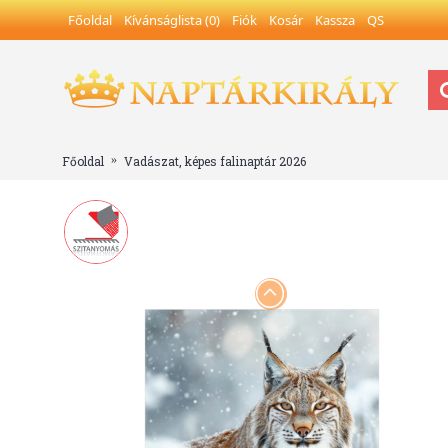
Főoldal
Kívánságlista (
0
)
Fiók
Kosár
Kassza
QS
Főoldal
Vadászat, képes falinaptár 2026