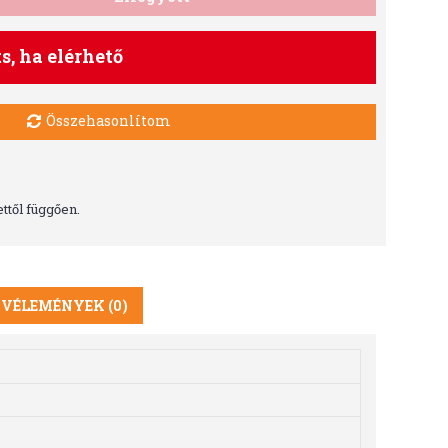
ts, ha elérhető
Összehasonlítom
ttől függően.
VÉLEMÉNYEK (0)