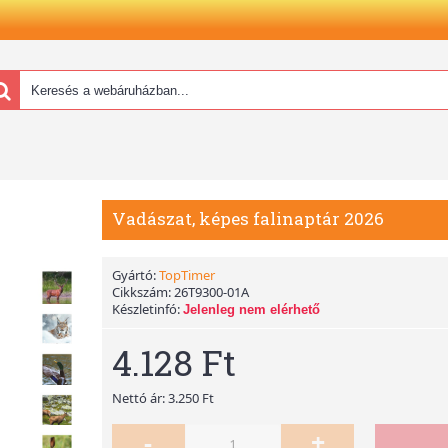
Vadászat, képes falinaptár 2026
Gyártó:
TopTimer
Cikkszám:
26T9300-01A
Készletinfó:
Jelenleg nem elérhető
4.128 Ft
Nettó ár: 3.250 Ft
-
+