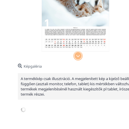
Képgaléria
A termékkép csak illusztráció. A megjelenített kép a kijelző beáll
függően (asztali monitor, telefon, tablet) kis mértékben változha
termékek megjelenítésénél használt kiegészítők pl tablet, írósz
termék részei.