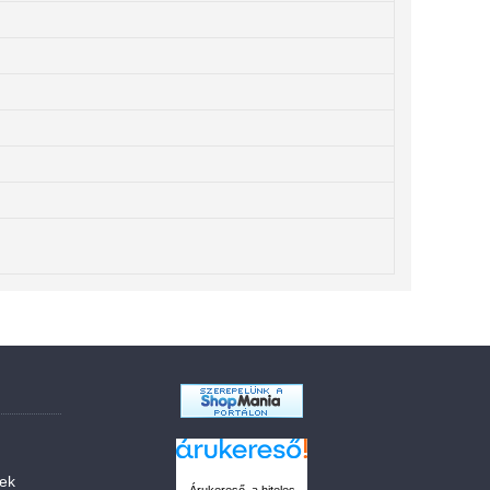
sek
Árukereső, a hiteles