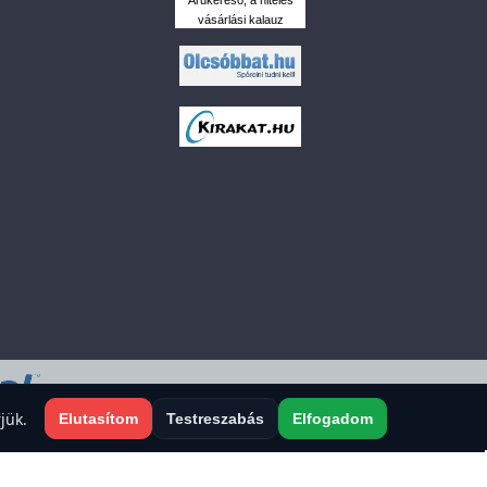
vásárlási kalauz
 a sütiket?
jük.
Elutasítom
Testreszabás
Elfogadom