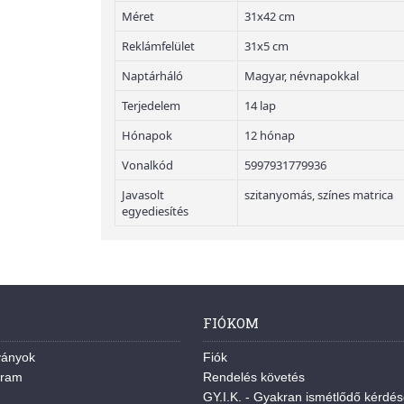
Méret
31x42 cm
Reklámfelület
31x5 cm
Naptárháló
Magyar, névnapokkal
Terjedelem
14 lap
Hónapok
12 hónap
Vonalkód
5997931779936
Javasolt
szitanyomás, színes matrica
egyediesítés
FIÓKOM
ványok
Fiók
gram
Rendelés követés
GY.I.K. - Gyakran ismétlődő kérdé