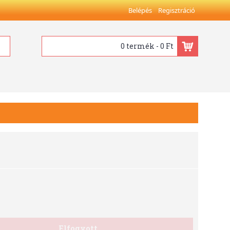
Belépés
Regisztráció
0 termék - 0 Ft
Elfogyott