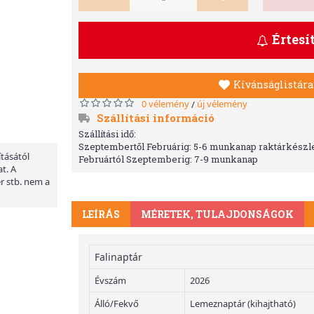
Értesí
Kívánságlistára
0 vélemény
új vélemény
/
Szállítási információ
Szállítási idő:
Szeptembertől Februárig: 5-6 munkanap raktárkészle
ításától
Februártól Szeptemberig: 7-9 munkanap
t. A
er stb. nem a
LEÍRÁS
MÉRETEK, TULAJDONSÁGOK
Falinaptár
Évszám
2026
Álló/Fekvő
Lemeznaptár (kihajtható)