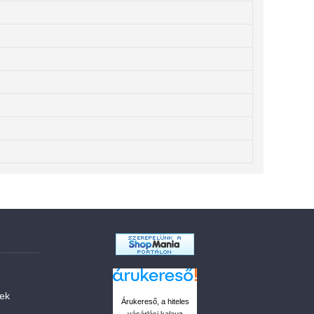
sek
Árukereső, a hiteles
vásárlási kalauz