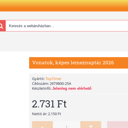
Vonatok, képes lemeznaptár 2026
Gyártó:
TopTimer
Cikkszám:
26T9800-25A
Készletinfó:
Jelenleg nem elérhető
2.731 Ft
Nettó ár: 2.150 Ft
-
+