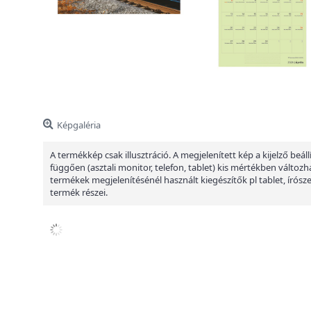
Képgaléria
A termékkép csak illusztráció. A megjelenített kép a kijelző beáll
függően (asztali monitor, telefon, tablet) kis mértékben változha
termékek megjelenítésénél használt kiegészítők pl tablet, írósz
termék részei.