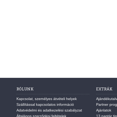
RÓLUNK
EXTRÁK
Kapcsolat, személyes átvételi helyek
Ajándékutal
Szállítással kapcsolatos információ
Partner pro
Adatvédelmi és adatkezelési szabályzat
Ajánlatok
Általános szerződési feltételek
13 naptár tip