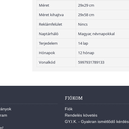
Méret
29x29 cm
Méret kihajtva
29x58 cm
Reklámfelület
Nincs
Naptárháló
Magyar, névnapokkal
Terjedelem
14 lap
Hónapok
12 hónap
Vonalkód
5997931789133
FIÓKOM
ványok
Fiók
gram
Rendelés követés
GY.I.K. - Gyakran ismétlődő kérdé
p!