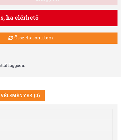
ts, ha elérhető
Összehasonlítom
ttől függően.
VÉLEMÉNYEK (0)