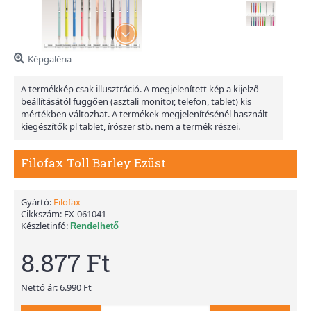
Képgaléria
A termékkép csak illusztráció. A megjelenített kép a kijelző
beállításától függően (asztali monitor, telefon, tablet) kis
mértékben változhat. A termékek megjelenítésénél használt
kiegészítők pl tablet, írószer stb. nem a termék részei.
Filofax Toll Barley Ezüst
Gyártó:
Filofax
Cikkszám:
FX-061041
Készletinfó:
Rendelhető
8.877 Ft
Nettó ár: 6.990 Ft