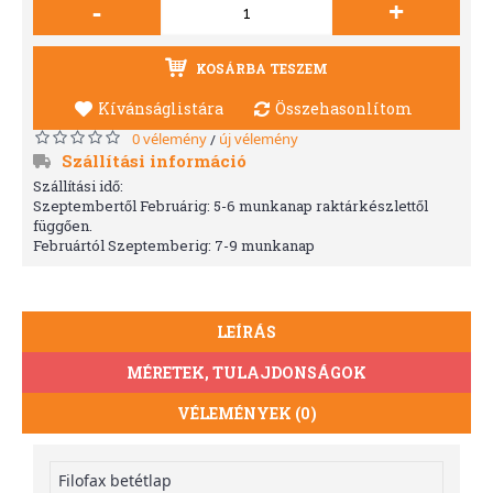
-
+
KOSÁRBA TESZEM
Kívánságlistára
Összehasonlítom
0 vélemény
új vélemény
/
Szállítási információ
Szállítási idő:
Szeptembertől Februárig: 5-6 munkanap raktárkészlettől
függően.
Februártól Szeptemberig: 7-9 munkanap
LEÍRÁS
MÉRETEK, TULAJDONSÁGOK
VÉLEMÉNYEK (0)
Filofax betétlap