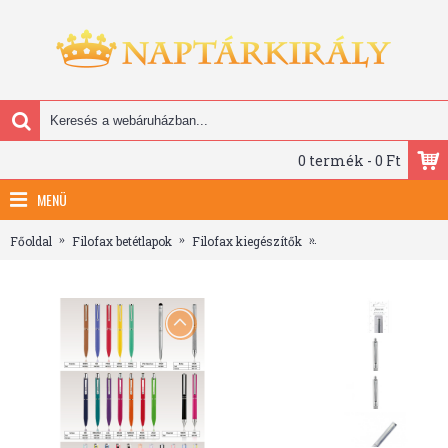
0 termék - 0 Ft
MENÜ
Főoldal
Filofax betétlapok
Filofax kiegészítők
Filofax Toll Barley Ez