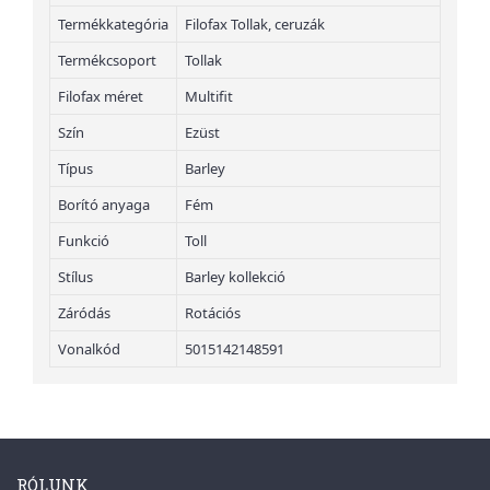
Termékkategória
Filofax Tollak, ceruzák
Termékcsoport
Tollak
Filofax méret
Multifit
Szín
Ezüst
Típus
Barley
Borító anyaga
Fém
Funkció
Toll
Stílus
Barley kollekció
Záródás
Rotációs
Vonalkód
5015142148591
RÓLUNK