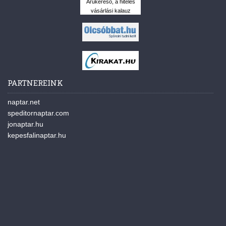
Árukereső, a hiteles
vásárlási kalauz
PARTNEREINK
naptar.net
speditornaptar.com
jonaptar.hu
kepesfalinaptar.hu