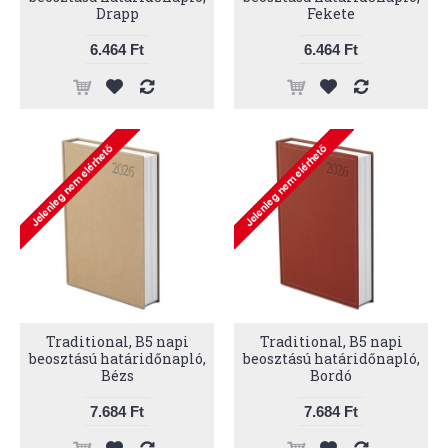
Drapp
Fekete
6.464 Ft
6.464 Ft
Traditional, B5 napi
Traditional, B5 napi
beosztású határidőnapló,
beosztású határidőnapló,
Bézs
Bordó
7.684 Ft
7.684 Ft