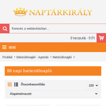
0 termék - 0 Ft
MENÜ
Főoldal
Határidőnapló - Agenda
Határidőnapló
B5 napi határidőnapló
B5 napi határidőnapló
Összehasonlítás