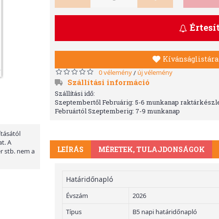
Értesí
Kívánságlistára
0 vélemény
új vélemény
/
Szállítási információ
Szállítási idő:
Szeptembertől Februárig: 5-6 munkanap raktárkészle
Februártól Szeptemberig: 7-9 munkanap
ításától
t. A
LEÍRÁS
MÉRETEK, TULAJDONSÁGOK
er stb. nem a
Határidőnapló
Évszám
2026
Típus
B5 napi határidőnapló