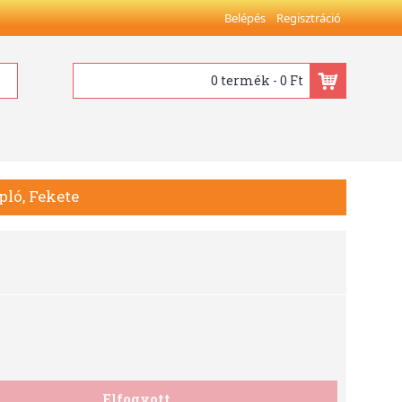
Belépés
Regisztráció
0 termék - 0 Ft
pló, Fekete
Elfogyott