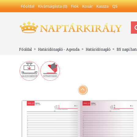
Főoldal
Kívánságlista (
0
)
Fiók
Kosár
Kassza
QS
Főoldal
Határidőnapló - Agenda
Határidőnapló
B5 napi hat