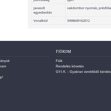
Javasolt
vakdombor nyomás, présfólia
egyediesítés
Vonalkód
5998609162012
FIÓKOM
ványok
Fiók
gram
Rendelés követés
GY.I.K. - Gyakran ismétlődő kérdé
p!