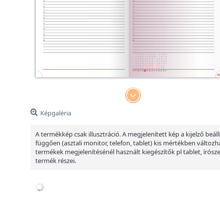
Képgaléria
A termékkép csak illusztráció. A megjelenített kép a kijelző beáll
függően (asztali monitor, telefon, tablet) kis mértékben változha
termékek megjelenítésénél használt kiegészítők pl tablet, írósz
termék részei.