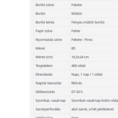
Borító színe
Fekete
Borító
Műbőr
Borító leírás
Fényes műbőr borító
Papír színe
Fehér
Nyomtatás színe
Fekete - Piros
Méret
B5
Méret (cm)
16,5x24 cm
Terjedelem
400 oldal
Elrendezés
Napi, 1 nap / 1 oldal
Naptár beosztás
félórás
Időbeosztás
07-20 h
Szombat, vasárnap
Szombat vasárnap külön olda
Sarokperforálás
alsó sarok, a hét jelölésével
Jelzőszalag
Igen