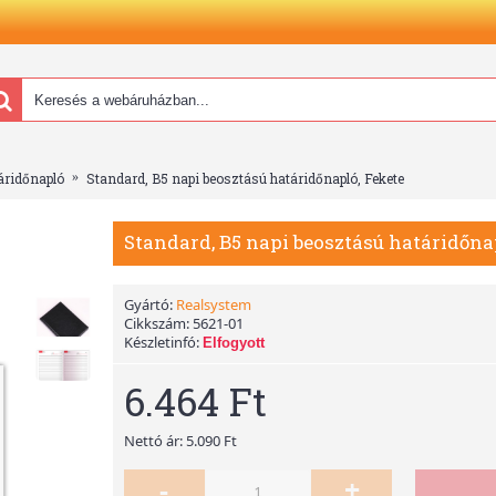
áridőnapló
Standard, B5 napi beosztású határidőnapló, Fekete
Standard, B5 napi beosztású határidőna
Gyártó:
Realsystem
Cikkszám:
5621-01
Készletinfó:
Elfogyott
6.464 Ft
Nettó ár: 5.090 Ft
-
+