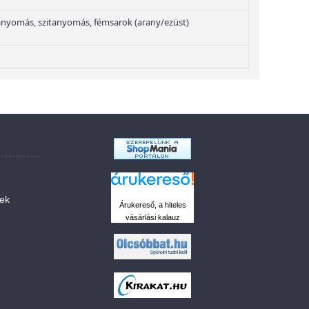
nyomás, szitanyomás, fémsarok (arany/ezüst)
sek
Árukereső, a hiteles
vásárlási kalauz