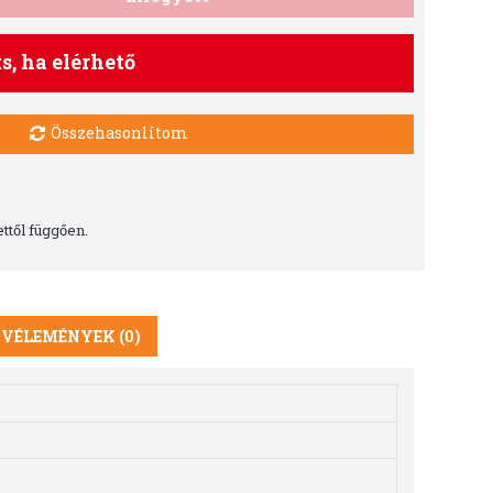
ts, ha elérhető
Összehasonlítom
ttől függően.
VÉLEMÉNYEK (0)