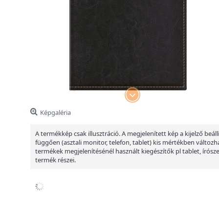
Képgaléria
A termékkép csak illusztráció. A megjelenített kép a kijelző beáll
függően (asztali monitor, telefon, tablet) kis mértékben változha
termékek megjelenítésénél használt kiegészítők pl tablet, írósz
termék részei.