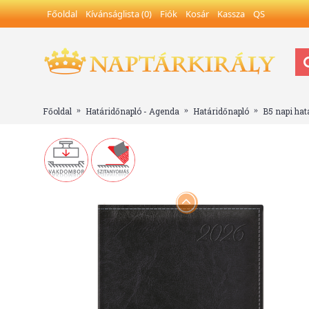
Főoldal
Kívánságlista (
0
)
Fiók
Kosár
Kassza
QS
Főoldal
Határidőnapló - Agenda
Határidőnapló
B5 napi hat