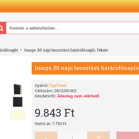
áridőnapló
Image, B5 napi beosztású határidőnapló, Fekete
Image, B5 napi beosztású határidőnapló
Gyártó:
TopTimer
Cikkszám:
26C020I-003
Készletinfó:
Jelenleg nem elérhető
9.843 Ft
Nettó ár: 7.750 Ft
-
+