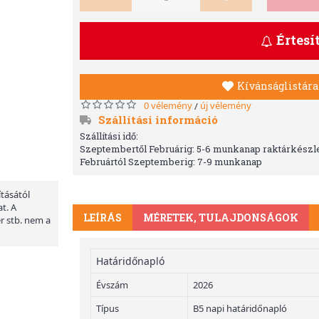
Értesí
Kívánságlistára
0 vélemény
új vélemény
/
Szállítási információ
Szállítási idő:
Szeptembertől Februárig: 5-6 munkanap raktárkészle
Februártól Szeptemberig: 7-9 munkanap
ításától
t. A
LEÍRÁS
MÉRETEK, TULAJDONSÁGOK
er stb. nem a
Határidőnapló
Évszám
2026
Típus
B5 napi határidőnapló