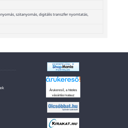
yomás, szitanyomás, digitális transzfer nyomtatás,
sek
Árukereső, a hiteles
vásárlási kalauz