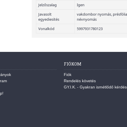
Jelzőszalag
Igen
Javasolt
vakdombor nyomás, présfólian
egyediesítés
névnyomás
Vonalkód
5997931780123
FIÓKOM
ványok
Fiók
gram
Rendelés követés
GY.I.K. - Gyakran ismétlődő kérdé
p!