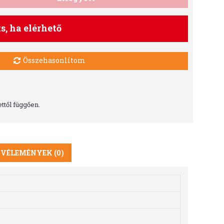
ts, ha elérhető
Összehasonlítom
ttől függően.
VÉLEMÉNYEK (0)