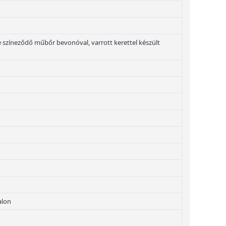
 színeződő műbőr bevonóval, varrott kerettel készült
alon