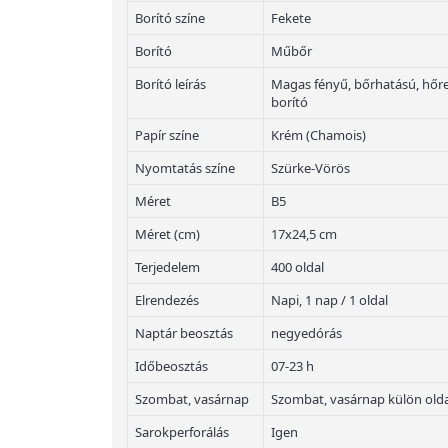
Borító színe
Fekete
Borító
Műbőr
Borító leírás
Magas fényű, bőrhatású, hőre
borító
Papír színe
Krém (Chamois)
Nyomtatás színe
Szürke-Vörös
Méret
B5
Méret (cm)
17x24,5 cm
Terjedelem
400 oldal
Elrendezés
Napi, 1 nap / 1 oldal
Naptár beosztás
negyedórás
Időbeosztás
07-23 h
Szombat, vasárnap
Szombat, vasárnap külön old
Sarokperforálás
Igen