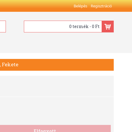
Belépés
Regisztráció
0 termék - 0 Ft
, Fekete
Elfogyott