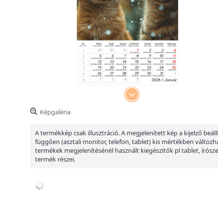
Képgaléria
A termékkép csak illusztráció. A megjelenített kép a kijelző beáll
függően (asztali monitor, telefon, tablet) kis mértékben változha
termékek megjelenítésénél használt kiegészítők pl tablet, írósz
termék részei.