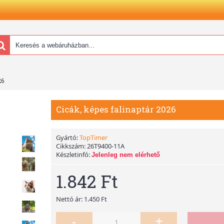
26
Cicák, képes falinaptár 2026
Gyártó:
TopTimer
Cikkszám:
26T9400-11A
Készletinfó:
Jelenleg nem elérhető
1.842 Ft
Nettó ár: 1.450 Ft
-
+