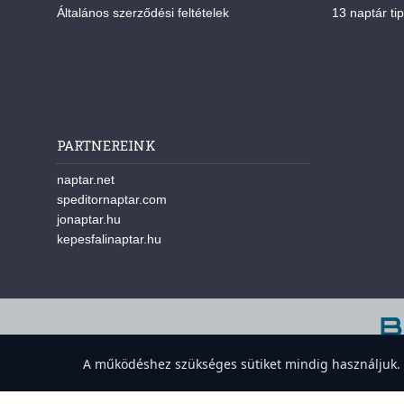
Általános szerződési feltételek
13 naptár tip
PARTNEREINK
naptar.net
speditornaptar.com
jonaptar.hu
kepesfalinaptar.hu
A w
A működéshez szükséges sütiket mindig használjuk. A 
Süti-beállítások megnyitása