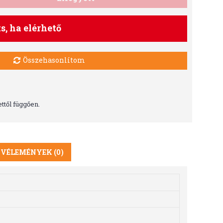
ts, ha elérhető
Összehasonlítom
ttől függően.
VÉLEMÉNYEK (0)