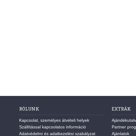
RÓLUNK
EXTRÁK
Kapcsolat, személyes átvételi helyek
Ajándékutal
Szállítással kapcsolatos információ
Partner pro
Adatvédelmi és adatkezelési szabályzat
Ajánlatok