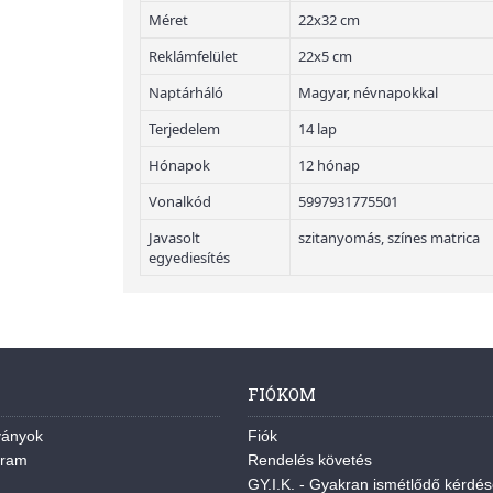
Méret
22x32 cm
Reklámfelület
22x5 cm
Naptárháló
Magyar, névnapokkal
Terjedelem
14 lap
Hónapok
12 hónap
Vonalkód
5997931775501
Javasolt
szitanyomás, színes matrica
egyediesítés
FIÓKOM
ványok
Fiók
gram
Rendelés követés
GY.I.K. - Gyakran ismétlődő kérdé