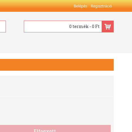
Belépés
Regisztráció
0 termék - 0 Ft
Elfogyott