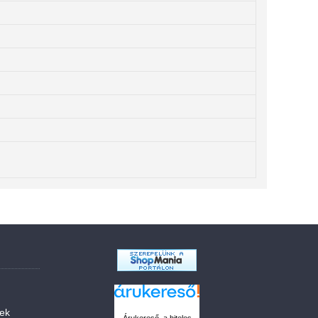
sek
Árukereső, a hiteles