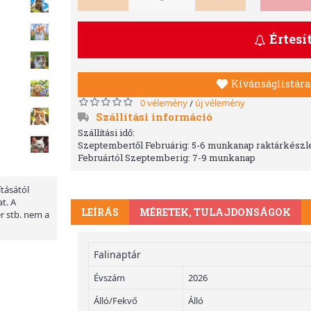
Értesí
Kívánságlistára
0 vélemény
új vélemény
/
Szállítási információ
Szállítási idő:
Szeptembertől Februárig: 5-6 munkanap raktárkészle
Februártól Szeptemberig: 7-9 munkanap
ításától
t. A
LEÍRÁS
MÉRETEK, TULAJDONSÁGOK
er stb. nem a
Falinaptár
Évszám
2026
Álló/Fekvő
Álló