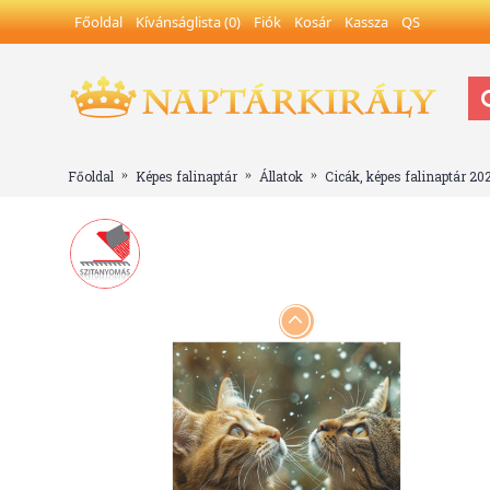
Főoldal
Kívánságlista (
0
)
Fiók
Kosár
Kassza
QS
Főoldal
Képes falinaptár
Állatok
Cicák, képes falinaptár 20