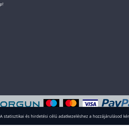
p!
eboldal sütiket használ a felhasználói élmény javítása érdekében. Elfogadod
statisztikai és hirdetési célú adatkezeléshez a hozzájárulásod kér
Elfogadom
Elutasítom