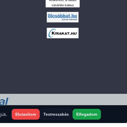
vásárlási kalauz
 a sütiket?
jük.
Elutasítom
Testreszabás
Elfogadom