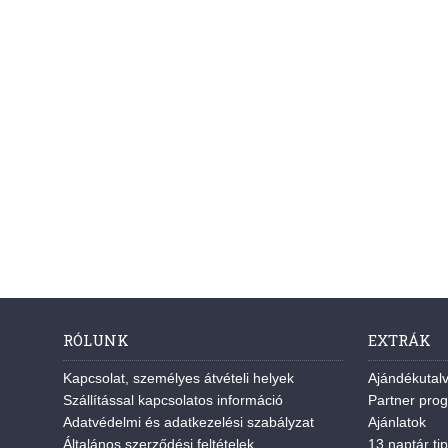
RÓLUNK
EXTRÁK
Kapcsolat, személyes átvételi helyek
Ajándékutal
Szállítással kapcsolatos információ
Partner pro
Adatvédelmi és adatkezelési szabályzat
Ajánlatok
Általános szerződési feltételek
13 naptár tip