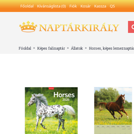
Főoldal
Kívánságlista (
0
)
Fiók
Kosár
Kassza
QS
Főoldal
Képes falinaptár
Állatok
Horses, képes lemeznaptá