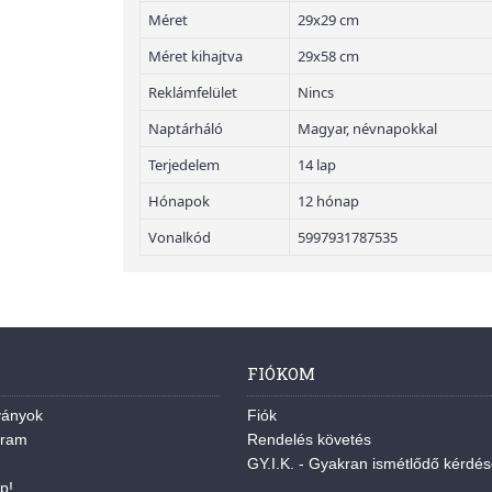
Méret
29x29 cm
Méret kihajtva
29x58 cm
Reklámfelület
Nincs
Naptárháló
Magyar, névnapokkal
Terjedelem
14 lap
Hónapok
12 hónap
Vonalkód
5997931787535
FIÓKOM
ványok
Fiók
gram
Rendelés követés
GY.I.K. - Gyakran ismétlődő kérdé
p!