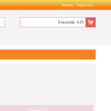
Belépés
Regisztráció
0 termék - 0 Ft
Elfogyott