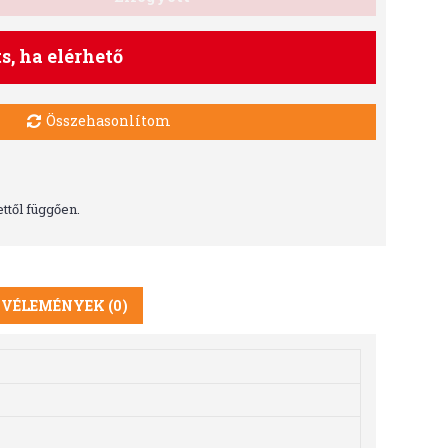
ts, ha elérhető
Összehasonlítom
ttől függően.
VÉLEMÉNYEK (0)