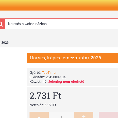
r 2026
Horses, képes lemeznaptár 2026
Gyártó:
TopTimer
Cikkszám:
26T9800-10A
Készletinfó:
Jelenleg nem elérhető
2.731 Ft
Nettó ár: 2.150 Ft
-
+