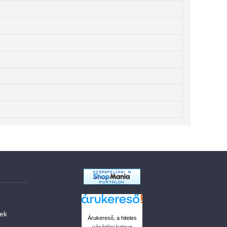
sek
Árukereső, a hiteles
vásárlási kalauz