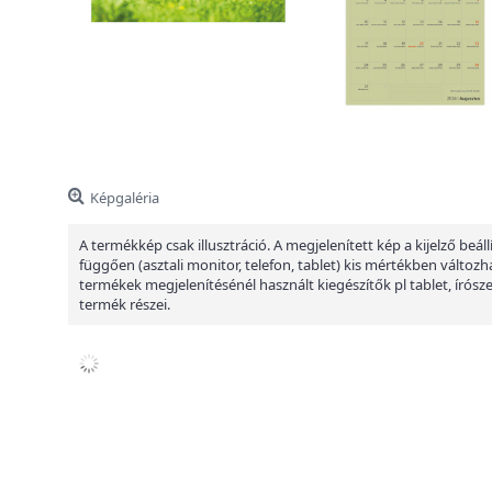
Képgaléria
A termékkép csak illusztráció. A megjelenített kép a kijelző beáll
függően (asztali monitor, telefon, tablet) kis mértékben változha
termékek megjelenítésénél használt kiegészítők pl tablet, írósz
termék részei.