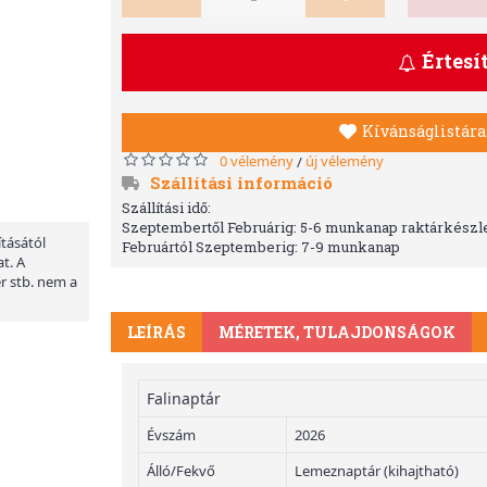
Értesí
Kívánságlistára
0 vélemény
új vélemény
/
Szállítási információ
Szállítási idő:
Szeptembertől Februárig: 5-6 munkanap raktárkészle
ításától
Februártól Szeptemberig: 7-9 munkanap
t. A
er stb. nem a
LEÍRÁS
MÉRETEK, TULAJDONSÁGOK
Falinaptár
Évszám
2026
Álló/Fekvő
Lemeznaptár (kihajtható)