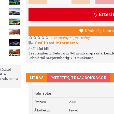
Értesí
Kívánságlistára
0 vélemény
új vélemény
/
Szállítási információ
Szállítási idő:
Szeptembertől Februárig: 5-6 munkanap raktárkészle
Februártól Szeptemberig: 7-9 munkanap
ításától
t. A
LEÍRÁS
MÉRETEK, TULAJDONSÁGOK
er stb. nem a
Falinaptár
Évszám
2026
Álló/Fekvő
Fekvő