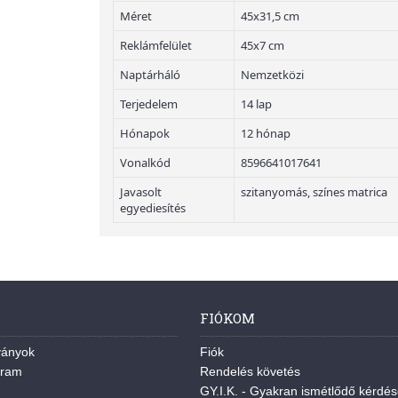
Méret
45x31,5 cm
Reklámfelület
45x7 cm
Naptárháló
Nemzetközi
Terjedelem
14 lap
Hónapok
12 hónap
Vonalkód
8596641017641
Javasolt
szitanyomás, színes matrica
egyediesítés
FIÓKOM
ványok
Fiók
gram
Rendelés követés
GY.I.K. - Gyakran ismétlődő kérdé