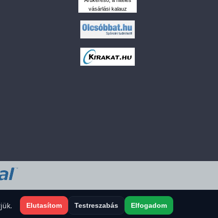
vásárlási kalauz
 a sütiket?
jük.
Elutasítom
Testreszabás
Elfogadom