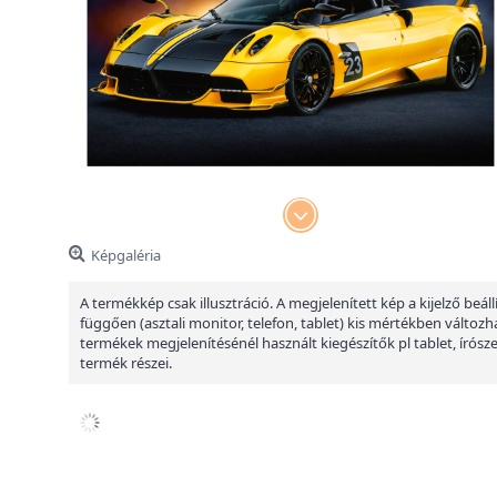
Képgaléria
A termékkép csak illusztráció. A megjelenített kép a kijelző beáll
függően (asztali monitor, telefon, tablet) kis mértékben változha
termékek megjelenítésénél használt kiegészítők pl tablet, írósz
termék részei.