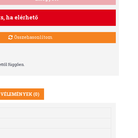
ts, ha elérhető
Összehasonlítom
ttől függően.
VÉLEMÉNYEK (0)