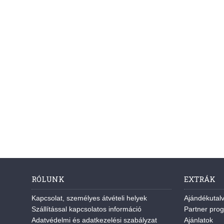
RÓLUNK
EXTRÁK
Kapcsolat, személyes átvételi helyek
Ajándékutal
Szállítással kapcsolatos információ
Partner pro
Adatvédelmi és adatkezelési szabályzat
Ajánlatok