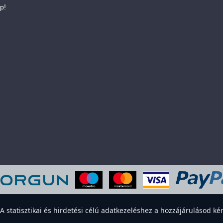
p!
eboldal sütiket használ a felhasználói élmény javítása érdekében. Elfogadod
statisztikai és hirdetési célú adatkezeléshez a hozzájárulásod kér
Elfogadom
Elutasítom