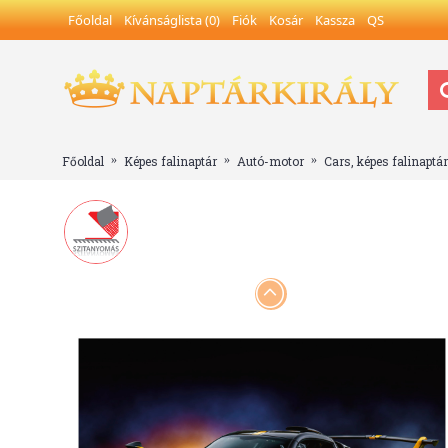
Főoldal
Kívánságlista (
0
)
Fiók
Kosár
Kassza
QS
Főoldal
Képes falinaptár
Autó-motor
Cars, képes falinaptá