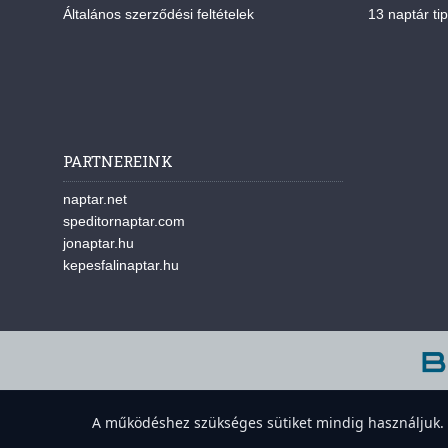
Általános szerződési feltételek
13 naptár tip
PARTNEREINK
naptar.net
speditornaptar.com
jonaptar.hu
kepesfalinaptar.hu
A w
A működéshez szükséges sütiket mindig használjuk. A 
Süti-beállítások megnyitása