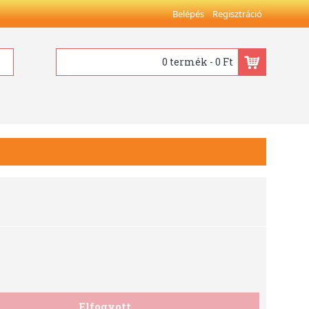
Belépés
Regisztráció
0 termék - 0 Ft
Elfogyott