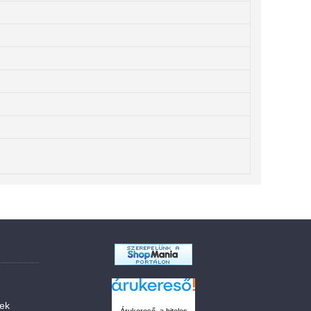
sek
Árukereső, a hiteles