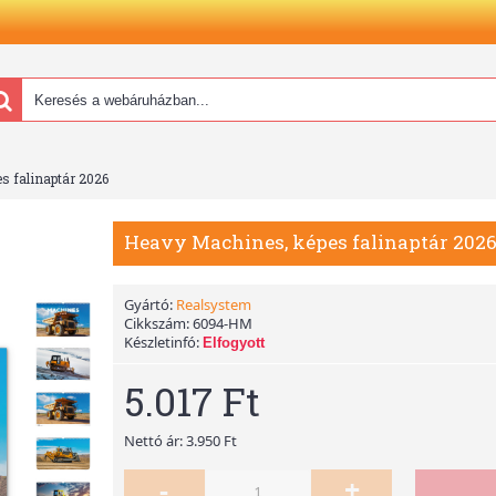
s falinaptár 2026
Heavy Machines, képes falinaptár 202
Gyártó:
Realsystem
Cikkszám:
6094-HM
Készletinfó:
Elfogyott
5.017 Ft
Nettó ár: 3.950 Ft
-
+