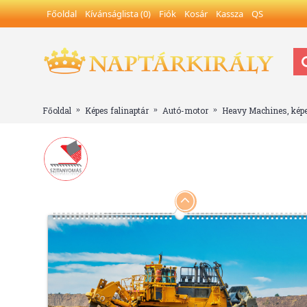
Főoldal
Kívánságlista (
0
)
Fiók
Kosár
Kassza
QS
Főoldal
Képes falinaptár
Autó-motor
Heavy Machines, képe