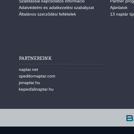
Szállítással kapcsolatos információ
Partner pro
Adatvédelmi és adatkezelési szabályzat
Ajánlatok
Általános szerződési feltételek
13 naptár tip
PARTNEREINK
naptar.net
speditornaptar.com
jonaptar.hu
kepesfalinaptar.hu
A w