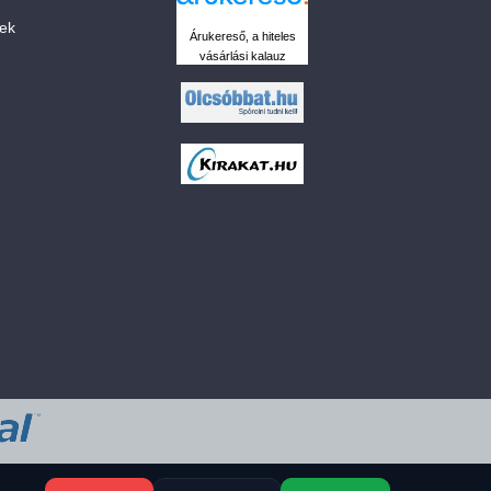
sek
Árukereső, a hiteles
vásárlási kalauz
 a sütiket?