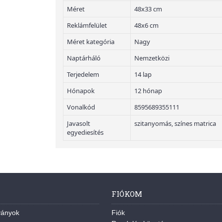
Méret
48x33 cm
Reklámfelület
48x6 cm
Méret kategória
Nagy
Naptárháló
Nemzetközi
Terjedelem
14 lap
Hónapok
12 hónap
Vonalkód
8595689355111
Javasolt
szitanyomás, színes matrica
egyediesítés
FIÓKOM
ványok
Fiók