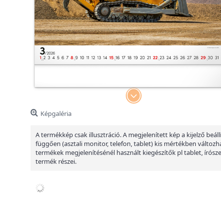
Képgaléria
A termékkép csak illusztráció. A megjelenített kép a kijelző beáll
függően (asztali monitor, telefon, tablet) kis mértékben változha
termékek megjelenítésénél használt kiegészítők pl tablet, írósz
termék részei.