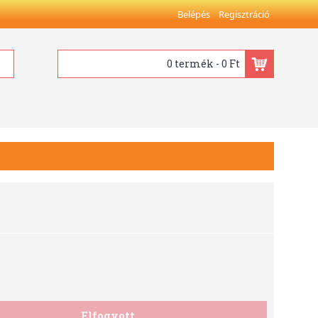
Belépés
Regisztráció
0 termék - 0 Ft
6
Elfogyott