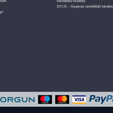
gram
Rendelés követés
GY.I.K. - Gyakran ismétlődő kérdé
p!
eboldal sütiket használ a felhasználói élmény javítása érdekében. Elfogadod