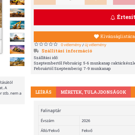
Értesí
Kívánságlistára
0 vélemény
új vélemény
/
Szállítási információ
Szállítási idő:
Szeptembertől Februárig: 5-6 munkanap raktárkészle
Februártól Szeptemberig: 7-9 munkanap
ításától
t. A
LEÍRÁS
MÉRETEK, TULAJDONSÁGOK
er stb. nem a
Falinaptár
Évszám
2026
Álló/Fekvő
Fekvő