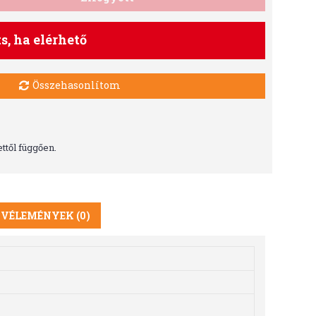
ts, ha elérhető
Összehasonlítom
ttől függően.
VÉLEMÉNYEK (0)