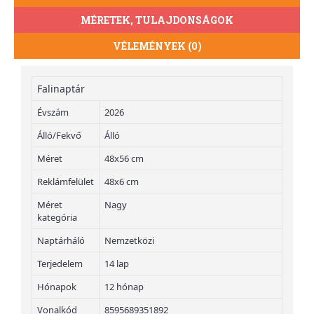
MÉRETEK, TULAJDONSÁGOK
VÉLEMÉNYEK (0)
Falinaptár
Évszám
2026
Álló/Fekvő
Álló
Méret
48x56 cm
Reklámfelület
48x6 cm
Méret
Nagy
kategória
Naptárháló
Nemzetközi
Terjedelem
14 lap
Hónapok
12 hónap
Vonalkód
8595689351892