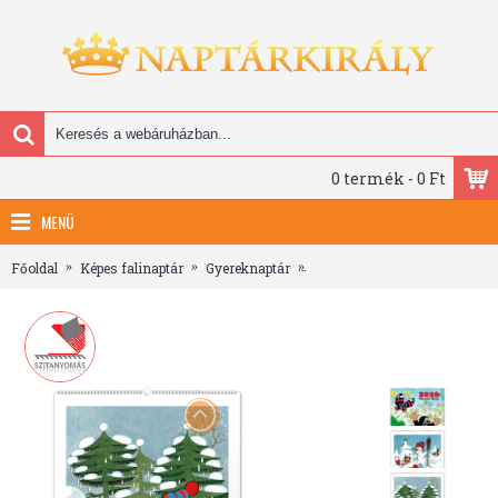
0 termék - 0 Ft
MENÜ
Főoldal
Képes falinaptár
Gyereknaptár
The Little Mole, képes falinap