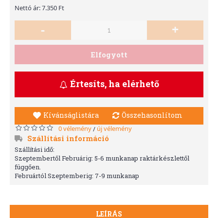
Nettó ár: 7.350 Ft
-
+
Elfogyott
Értesíts, ha elérhető
Kívánságlistára
Összehasonlítom
0 vélemény
új vélemény
/
Szállítási információ
Szállítási idő:
Szeptembertől Februárig: 5-6 munkanap raktárkészlettől
függően.
Februártól Szeptemberig: 7-9 munkanap
LEÍRÁS