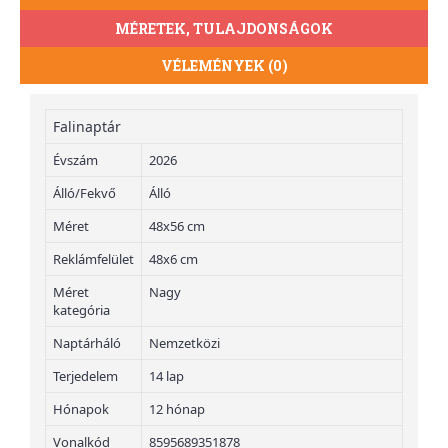
MÉRETEK, TULAJDONSÁGOK
VÉLEMÉNYEK (0)
Falinaptár
Évszám
2026
Álló/Fekvő
Álló
Méret
48x56 cm
Reklámfelület
48x6 cm
Méret
Nagy
kategória
Naptárháló
Nemzetközi
Terjedelem
14 lap
Hónapok
12 hónap
Vonalkód
8595689351878