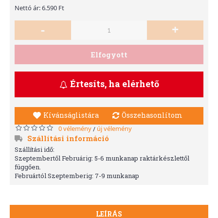
Nettó ár: 6.590 Ft
-
+
Elfogyott
Értesíts, ha elérhető
Kívánságlistára
Összehasonlítom
0 vélemény
új vélemény
/
Szállítási információ
Szállítási idő:
Szeptembertől Februárig: 5-6 munkanap raktárkészlettől
függően.
Februártól Szeptemberig: 7-9 munkanap
LEÍRÁS