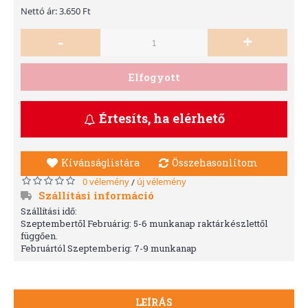
Nettó ár: 3.650 Ft
-
+
Elfogyott
Értesíts, ha elérhető
Kívánságlistára
Összehasonlítom
0 vélemény
új vélemény
/
Szállítási információ
Szállítási idő:
Szeptembertől Februárig: 5-6 munkanap raktárkészlettől
függően.
Februártól Szeptemberig: 7-9 munkanap
LEÍRÁS