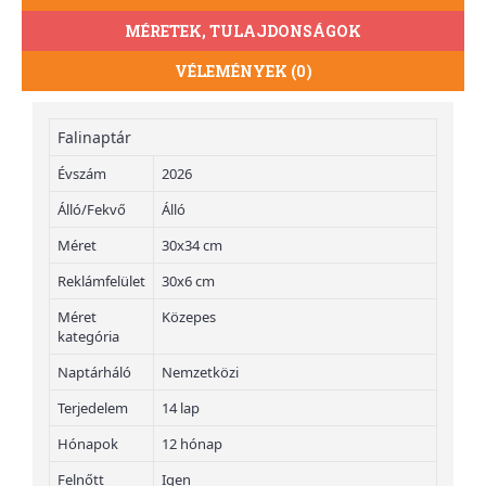
MÉRETEK, TULAJDONSÁGOK
VÉLEMÉNYEK (0)
Falinaptár
Évszám
2026
Álló/Fekvő
Álló
Méret
30x34 cm
Reklámfelület
30x6 cm
Méret
Közepes
kategória
Naptárháló
Nemzetközi
Terjedelem
14 lap
Hónapok
12 hónap
Felnőtt
Igen