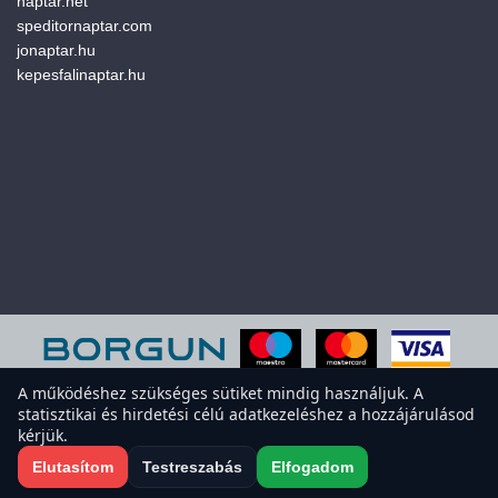
naptar.net
speditornaptar.com
jonaptar.hu
kepesfalinaptar.hu
A működéshez szükséges sütiket mindig használjuk. A
statisztikai és hirdetési célú adatkezeléshez a hozzájárulásod
A weboldal sütiket használ a felhasználói élmény javítása érdekében.
kérjük.
Elfogadod a sütiket?
Süti-beállítások megnyitása
Elutasítom
Testreszabás
Elfogadom
Elfogadom
Elutasítom