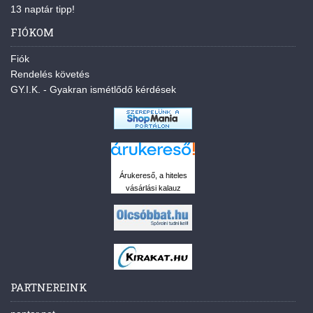
13 naptár tipp!
FIÓKOM
Fiók
Rendelés követés
GY.I.K. - Gyakran ismétlődő kérdések
Árukereső, a hiteles
vásárlási kalauz
PARTNEREINK