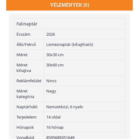
VÉLEMÉNYEK (0)
Falinaptár
Évszám
2026
Álló/Fekvő
Lemeznaptár (kihajtható)
Méret
30x30 cm
Méret
30x60 cm
kihajtva
Reklámfelület
Nincs
Méret
Nagy
kategória
Naptárháló
Nemzetközi, 6 nyelv
Terjedelem
14 oldal
Hónapok
16 hónap
Vonalkód
8595689351649