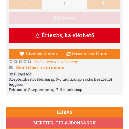
-
+
Elfogyott
Értesíts, ha elérhető
Kívánságlistára
Összehasonlítom
0 vélemény
új vélemény
/
Szállítási információ
Szállítási idő:
Szeptembertől Februárig: 5-6 munkanap raktárkészlettől
függően.
Februártól Szeptemberig: 7-9 munkanap
LEÍRÁS
MÉRETEK, TULAJDONSÁGOK