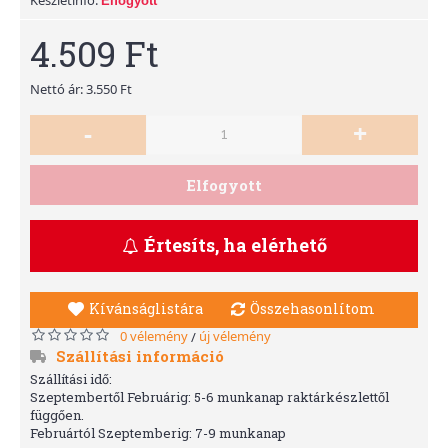
Elfogyott
4.509 Ft
Nettó ár: 3.550 Ft
-
+
Elfogyott
Értesíts, ha elérhető
Kívánságlistára
Összehasonlítom
0 vélemény
új vélemény
/
Szállítási információ
Szállítási idő:
Szeptembertől Februárig: 5-6 munkanap raktárkészlettől
függően.
Februártól Szeptemberig: 7-9 munkanap