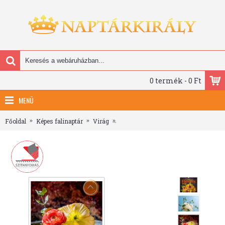
0 termék - 0 Ft
MENÜ
Főoldal
Képes falinaptár
Virág
Magic Flowers, képes falinaptár 202