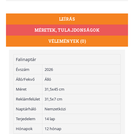
LEÍRÁS
MÉRETEK, TULAJDONSÁGOK
VÉLEMÉNYEK (0)
Falinaptár
Évszám
2026
Álló/Fekvő
Álló
Méret
31,5x45 cm
Reklámfelület
31,5x7 cm
Naptárháló
Nemzetközi
Terjedelem
14 lap
Hónapok
12 hónap