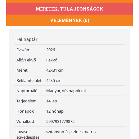
MÉRETEK, TULAJDONSÁGOK
VÉLEMÉNYEK (0)
Falinaptár
Évszám
2026
Álló/Fekvő
Fekvő
Méret
42x31 cm
Reklámfelület
42x5 cm
Naptárháló
Magyar, névnapokkal
Terjedelem
14 lap
Hónapok
12 hónap
Vonalkód
5997931779875
Javasolt
szitanyomás, színes matrica
egyediesítés