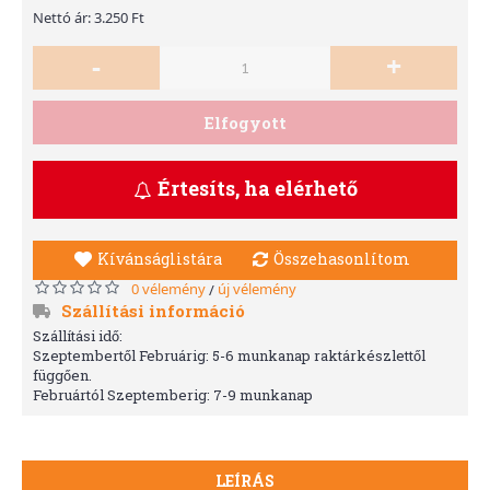
Nettó ár: 3.250 Ft
-
+
Elfogyott
Értesíts, ha elérhető
Kívánságlistára
Összehasonlítom
0 vélemény
új vélemény
/
Szállítási információ
Szállítási idő:
Szeptembertől Februárig: 5-6 munkanap raktárkészlettől
függően.
Februártól Szeptemberig: 7-9 munkanap
LEÍRÁS