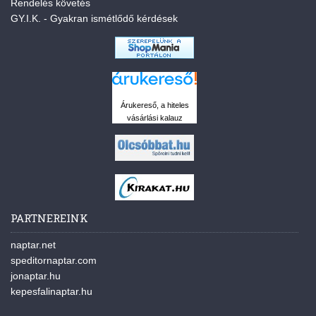
Rendelés követés
GY.I.K. - Gyakran ismétlődő kérdések
Árukereső, a hiteles
vásárlási kalauz
PARTNEREINK
naptar.net
speditornaptar.com
jonaptar.hu
kepesfalinaptar.hu