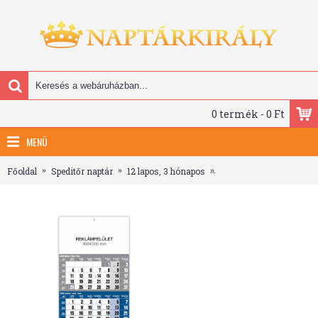
0 termék - 0 Ft
MENÜ
Főoldal
Speditőr naptár
12 lapos, 3 hónapos
12 lapos Kék speditőr na