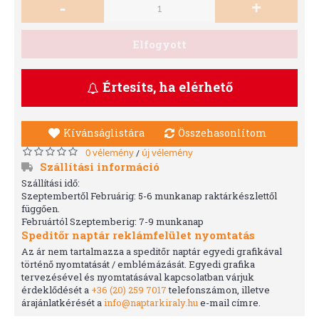
-
+
Elfogyott
Értesíts, ha elérhető
Kívánságlistára
Összehasonlítom
0 vélemény
új vélemény
/
Szállítási információ
Szállítási idő:
Szeptembertől Februárig: 5-6 munkanap raktárkészlettől
függően.
Februártól Szeptemberig: 7-9 munkanap
Speditőr naptár reklámfelület nyomtatás
Az ár nem tartalmazza a speditőr naptár egyedi grafikával
történő nyomtatását / emblémázását. Egyedi grafika
tervezésével és nyomtatásával kapcsolatban várjuk
érdeklődését a
+36 (20) 259 7017
telefonszámon, illetve
árajánlatkérését a
info@naptarkiraly.hu
e-mail címre.