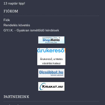
13 naptár tipp!
FIÓKOM
Fiók
Rendelés követés
GY.I.K. - Gyakran ismétlődő kérdések
Árukereső, a hiteles
vásárlási kalauz
PARTNEREINK