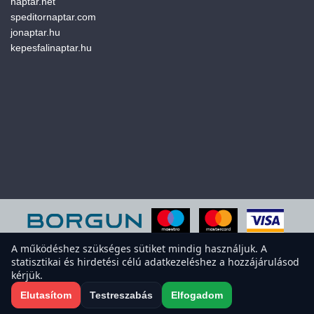
naptar.net
speditornaptar.com
jonaptar.hu
kepesfalinaptar.hu
A működéshez szükséges sütiket mindig használjuk. A
statisztikai és hirdetési célú adatkezeléshez a hozzájárulásod
A weboldal sütiket használ a felhasználói élmény javítása érdekében.
kérjük.
Elfogadod a sütiket?
Süti-beállítások megnyitása
Elutasítom
Testreszabás
Elfogadom
Elfogadom
Elutasítom