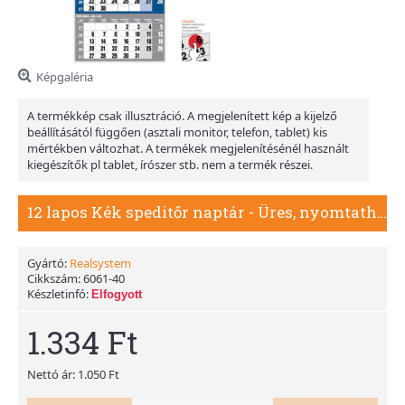
Képgaléria
A termékkép csak illusztráció. A megjelenített kép a kijelző
beállításától függően (asztali monitor, telefon, tablet) kis
mértékben változhat. A termékek megjelenítésénél használt
kiegészítők pl tablet, írószer stb. nem a termék részei.
12 lapos Kék speditőr naptár - Üres, nyomtatható fejrésszel
Gyártó:
Realsystem
Cikkszám:
6061-40
Készletinfó:
Elfogyott
1.334 Ft
Nettó ár: 1.050 Ft