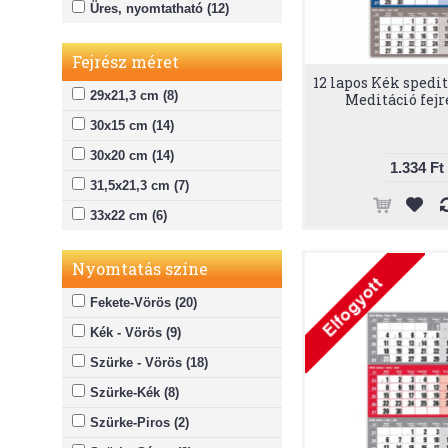
Üres, nyomtatható (12)
Nincs (25)
Sziget (1)
Fejrész méret
Táj (2)
12 lapos Kék spedit
29x21,3 cm (8)
Meditáció fejr
Város (2)
30x15 cm (14)
Városok (1)
30x20 cm (14)
Virágok (2)
1.334 Ft
31,5x21,3 cm (7)
Vízpart (1)
33x22 cm (6)
Nyomtatás színe
Fekete-Vörös (20)
Kék - Vörös (9)
Szürke - Vörös (18)
Szürke-Kék (8)
Szürke-Piros (2)