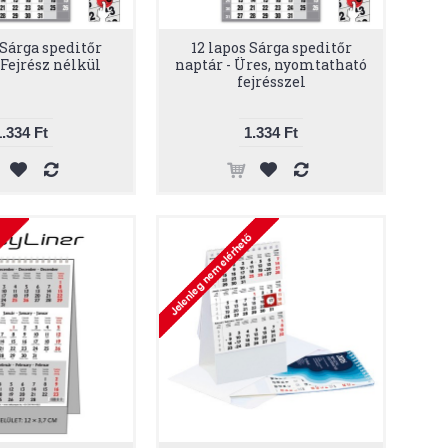
 Sárga speditőr
12 lapos Sárga speditőr
 Fejrész nélkül
naptár - Üres, nyomtatható
fejrésszel
1.334 Ft
1.334 Ft