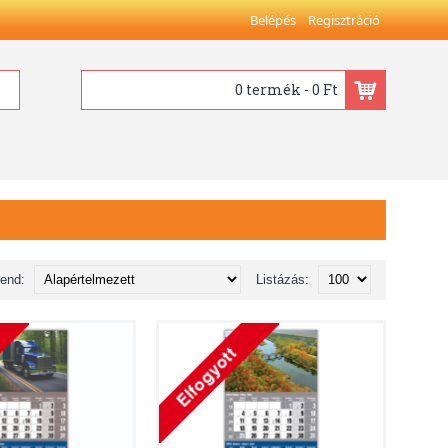
Belépés
Regisztráció
0 termék - 0 Ft
rend:
Listázás: