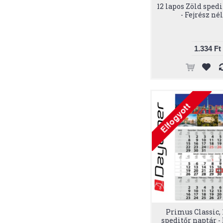
12 lapos Zöld sped
- Fejrész né
1.334 Ft
Primus Classic, 
speditőr naptár -