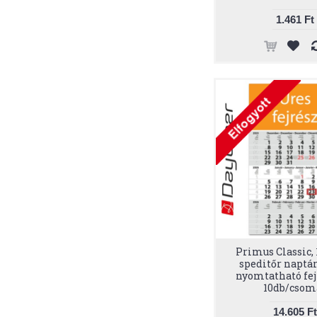
1.461 Ft
Primus Classic, 
speditőr naptár
nyomtatható fej
10db/csom
14.605 Ft