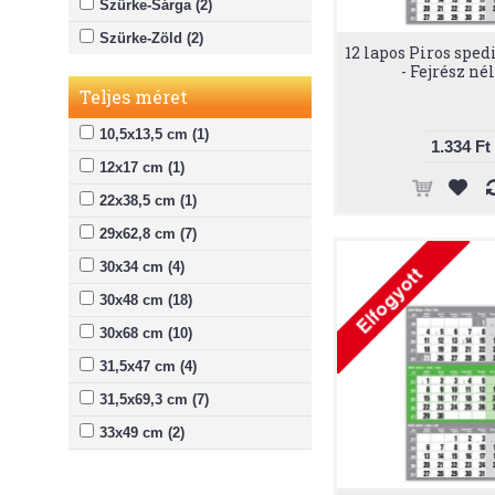
Szürke-Sárga (2)
Szürke-Zöld (2)
12 lapos Piros sped
- Fejrész né
Teljes méret
10,5x13,5 cm (1)
1.334 Ft
12x17 cm (1)
22x38,5 cm (1)
29x62,8 cm (7)
30x34 cm (4)
30x48 cm (18)
30x68 cm (10)
31,5x47 cm (4)
31,5x69,3 cm (7)
33x49 cm (2)
33x69 cm (6)