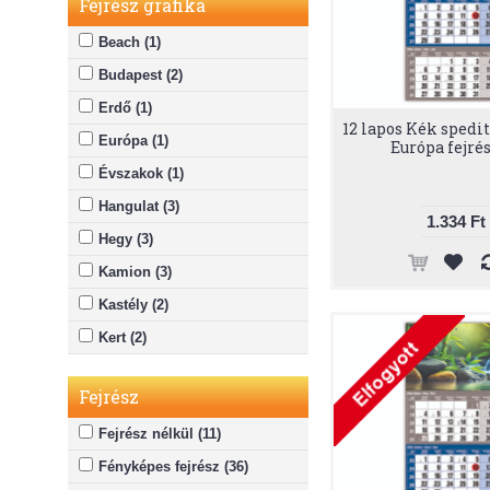
Fejrész grafika
Beach (1)
Budapest (2)
Erdő (1)
12 lapos Kék spedit
Európa (1)
Európa fejré
Évszakok (1)
Hangulat (3)
1.334 Ft
Hegy (3)
Kamion (3)
Kastély (2)
Kert (2)
Logisztika (2)
Fejrész
Magyarország (3)
Fejrész nélkül (11)
Magyarország térkép (2)
Fényképes fejrész (36)
Meditáció (1)