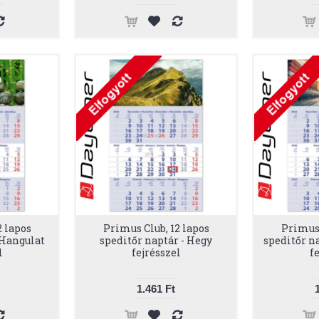
2 lapos
Primus Club, 12 lapos
Primus 
 Hangulat
speditőr naptár - Hegy
speditőr na
l
fejrésszel
f
1.461 Ft