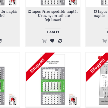
itőr naptár
12 lapos Piros speditőr naptár
12 lapos
lkül
- Üres, nyomtatható
naptár -
fejrésszel
1.334 Ft