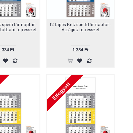
k speditőr naptár -
12 lapos Kék speditőr naptár -
atható fejrésszel
Virágok fejrésszel
1.334 Ft
1.334 Ft