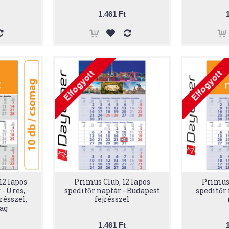
1.461 Ft
12 lapos
Primus Club, 12 lapos
Primus 
 - Üres,
speditőr naptár - Budapest
speditőr 
résszel,
fejrésszel
ag
1.461 Ft