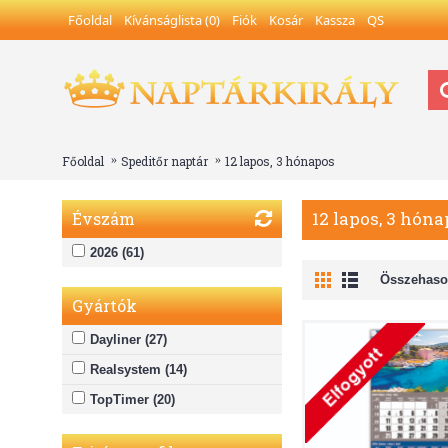
Főoldal
Kívánságlista (
0
)
Fiók
Kosár
Kassza
QS
Főoldal
Speditőr naptár
12 lapos, 3 hónapos
12 lapos, 3 hón
Évszám
2026 (61)
Összehason
Gyártók
Dayliner (27)
Realsystem (14)
TopTimer (20)