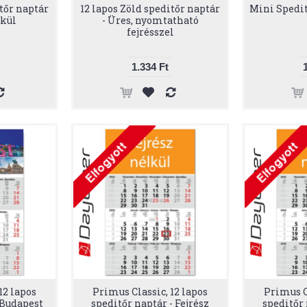
itőr naptár
12 lapos Zöld speditőr naptár
Mini Spedit
lkül
- Üres, nyomtatható
fejrésszel
1.334 Ft
12 lapos
Primus Classic, 12 lapos
Primus Cl
 Budapest
speditőr naptár - Fejrész
speditőr 