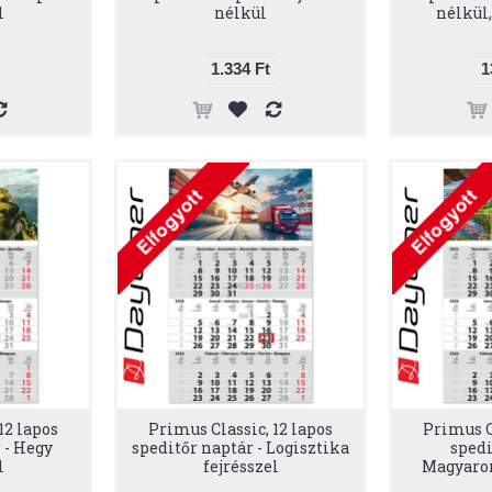
l
nélkül
nélkül
1.334 Ft
1
12 lapos
Primus Classic, 12 lapos
Primus Cl
 - Hegy
speditőr naptár - Logisztika
spedi
l
fejrésszel
Magyaror