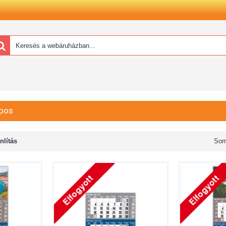
apos
lítás
Sor