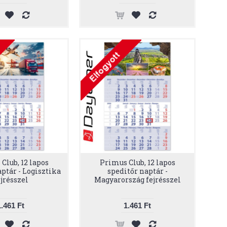
Club, 12 lapos
Primus Club, 12 lapos
ptár - Logisztika
speditőr naptár -
ejrésszel
Magyarország fejrésszel
1.461 Ft
1.461 Ft