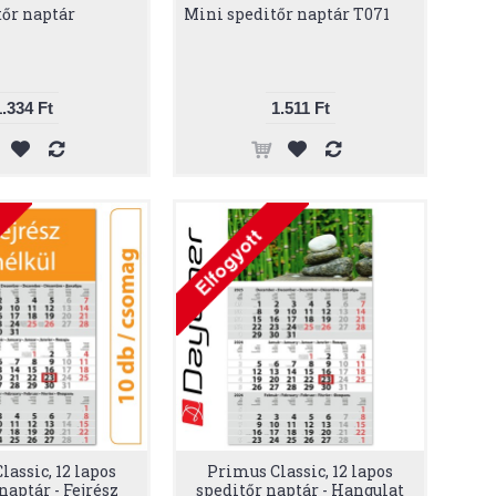
őr naptár
Mini speditőr naptár T071
1.334 Ft
1.511 Ft
assic, 12 lapos
Primus Classic, 12 lapos
naptár - Fejrész
speditőr naptár - Hangulat