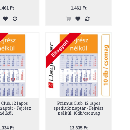
1.461 Ft
1.461 Ft
Club, 12 lapos
Primus Club, 12 lapos
naptár - Fejrész
speditőr naptár - Fejrész
nélkül
nélkül, 10db/csomag
1.334 Ft
13.335 Ft