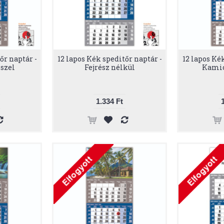
őr naptár -
12 lapos Kék speditőr naptár -
12 lapos Ké
sszel
Fejrész nélkül
Kamio
1.334 Ft