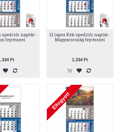
k speditőr naptár -
12 lapos Kék speditőr naptár -
n fejrésszel
Magyarország fejrésszel
1.334 Ft
1.334 Ft