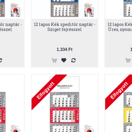
őr naptár -
12 lapos Kék speditőr naptár -
12 lapos Ké
ésszel
Sziget fejrésszel
Üres, nyomt
1.334 Ft