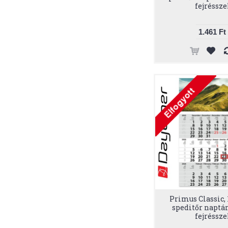
fejréssze
1.461 Ft
Primus Classic, 
speditőr naptár
fejréssze