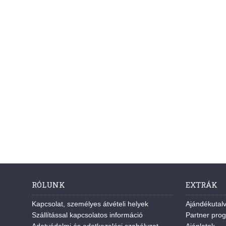
RÓLUNK
EXTRÁK
Kapcsolat, személyes átvételi helyek
Ajándékutal
Szállítással kapcsolatos információ
Partner pro
Adatvédelmi és adatkezelési szabályzat
Ajánlatok