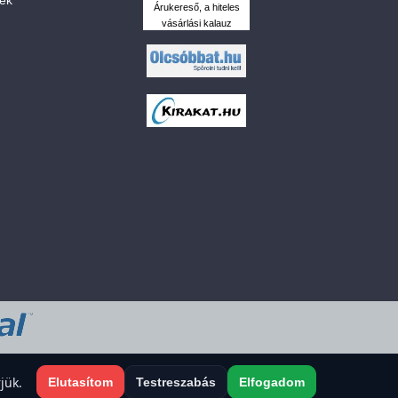
Árukereső, a hiteles
vásárlási kalauz
 a sütiket?
jük.
Elutasítom
Testreszabás
Elfogadom