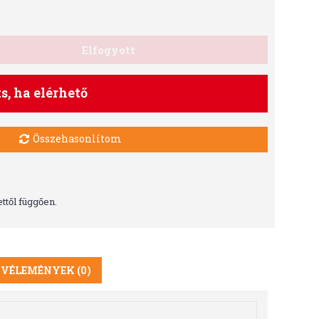
Elfogyott
ts, ha elérhető
Összehasonlítom
ttől függően.
VÉLEMÉNYEK (0)