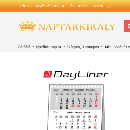
Főoldal
Kívánságlista (
0
)
Fiók
Kosár
Kassza
QS
Főoldal
Speditőr naptár
12 lapos, 3 hónapos
Mini Speditőr 