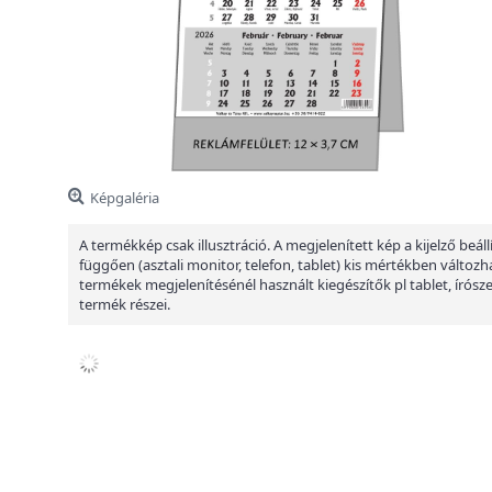
Képgaléria
A termékkép csak illusztráció. A megjelenített kép a kijelző beáll
függően (asztali monitor, telefon, tablet) kis mértékben változha
termékek megjelenítésénél használt kiegészítők pl tablet, írósz
termék részei.