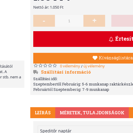
Nettó ár: 1.050 Ft
-
+
Értesí
Kívánságlistára
0 vélemény
új vélemény
/
ításától
Szállítási információ
t. A
er stb. nem a
Szállítási idő:
Szeptembertől Februárig: 5-6 munkanap raktárkészle
Februártól Szeptemberig: 7-9 munkanap
LEÍRÁS
MÉRETEK, TULAJDONSÁGOK
Speditőr naptár