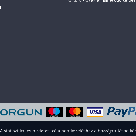
p!
eboldal sütiket használ a felhasználói élmény javítása érdekében. Elfogadod
statisztikai és hirdetési célú adatkezeléshez a hozzájárulásod kér
Elfogadom
Elutasítom