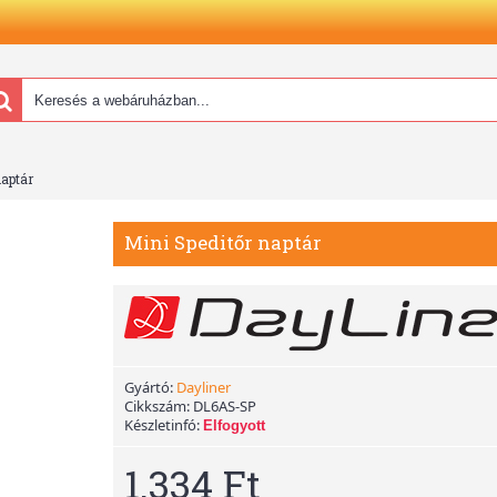
naptár
Mini Speditőr naptár
Gyártó:
Dayliner
Cikkszám:
DL6AS-SP
Készletinfó:
Elfogyott
1.334 Ft