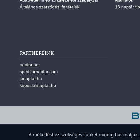
Általános szerződési feltételek
13 naptár tip
PARTNEREINK
naptar.net
speditornaptar.com
jonaptar.hu
kepesfalinaptar.hu
A w
A működéshez szükséges sütiket mindig használjuk. A 
Süti-beállítások megnyitása