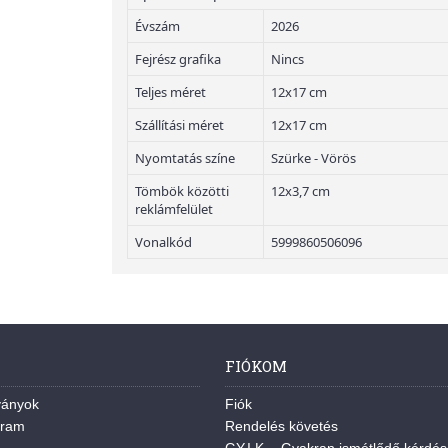
Évszám
2026
Fejrész grafika
Nincs
Teljes méret
12x17 cm
Szállítási méret
12x17 cm
Nyomtatás színe
Szürke - Vörös
Tömbök közötti
12x3,7 cm
reklámfelület
Vonalkód
5999860506096
FIÓKOM
ványok
Fiók
gram
Rendelés követés
GY.I.K. - Gyakran ismétlődő kérdé