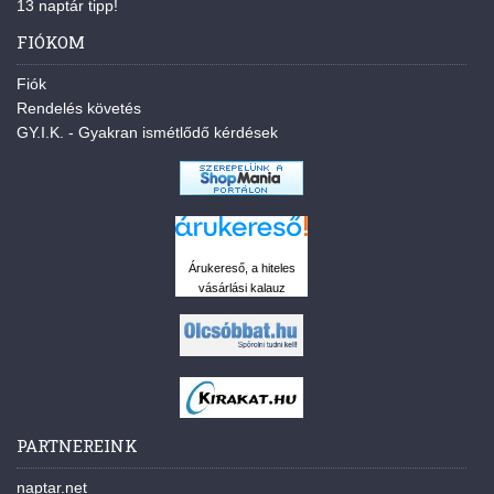
13 naptár tipp!
FIÓKOM
Fiók
Rendelés követés
GY.I.K. - Gyakran ismétlődő kérdések
Árukereső, a hiteles
vásárlási kalauz
PARTNEREINK
naptar.net