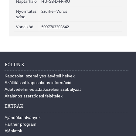
Naptárháló
HU-GB-D-FR-RU
Nyomtatás
Szürke - Vörös
színe
Vonalkód
5997703303642
RÓLUNK
Kapcsolat, személyes átvételi helyek
Szállítással kapcsolatos információ
Adatvédelmi és adatkezelési szabályzat
Általános szerződési feltételek
EXTRÁK
Ajándékutalványok
Partner program
Ajánlatok