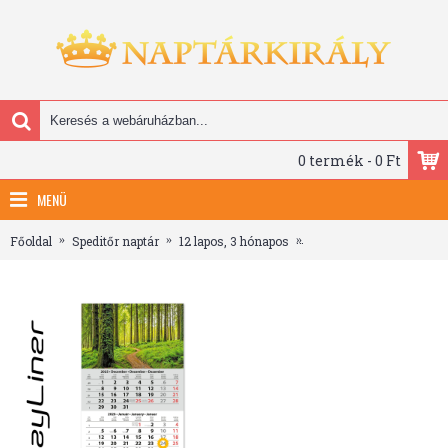
0 termék - 0 Ft
MENÜ
Főoldal
Speditőr naptár
12 lapos, 3 hónapos
SP1, 12 lapos speditőr na