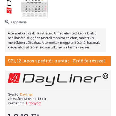
Képgaléria
A termékkép csak illusztráció. A megjelenített kép a kijelző
beállításától függően (asztali monitor, telefon, tablet) kis
mértékben változhat. A termékek megjelenítésénél használt
kiegészítők pl tablet, írószer stb. nem a termék részei.
SP1, 12 lapos speditőr naptár - Erdő fejrésszel
Gyártó:
Dayliner
Cikkszám:
DL6SP-1H3-ER
Készletinfó:
Elfogyott