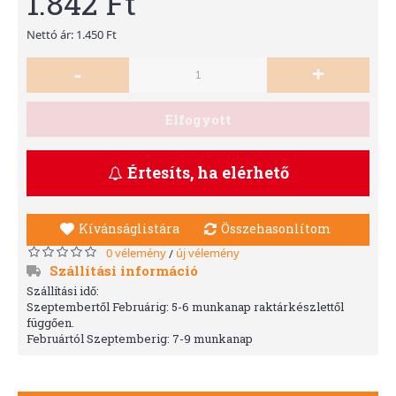
1.842 Ft
Nettó ár: 1.450 Ft
-
+
Elfogyott
Értesíts, ha elérhető
Kívánságlistára
Összehasonlítom
0 vélemény
új vélemény
/
Szállítási információ
Szállítási idő:
Szeptembertől Februárig: 5-6 munkanap raktárkészlettől
függően.
Februártól Szeptemberig: 7-9 munkanap