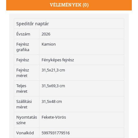
VÉLEMÉNYEK (0)
Speditőr naptár
Évszám
2026
Fejrész
Kamion
grafika
Fejrész
Fényképes fejrész
Fejrész
31,5x21,3 cm
méret
Teljes
31,5x69,3 cm
méret
Szállítási
31,5x48 cm
méret
Nyomtatás
Fekete-Vörös
színe
Vonalkód
5997931779516