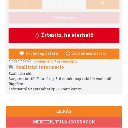
-
+
Elfogyott
Értesíts, ha elérhető
Kívánságlistára
Összehasonlítom
0 vélemény
új vélemény
/
Szállítási információ
Szállítási idő:
Szeptembertől Februárig: 5-6 munkanap raktárkészlettől
függően.
Februártól Szeptemberig: 7-9 munkanap
LEÍRÁS
MÉRETEK, TULAJDONSÁGOK