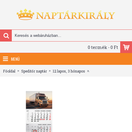
0 termék - 0 Ft
MENÜ
Főoldal
Speditőr naptár
12 lapos, 3 hónapos
T072, 1 tömbből álló 3 h