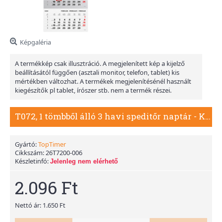
Képgaléria
A termékkép csak illusztráció. A megjelenített kép a kijelző
beállításától függően (asztali monitor, telefon, tablet) kis
mértékben változhat. A termékek megjelenítésénél használt
kiegészítők pl tablet, írószer stb. nem a termék részei.
T072, 1 tömbből álló 3 havi speditőr naptár - Kamion fejrésszel
Gyártó:
TopTimer
Cikkszám:
26T7200-006
Készletinfó:
Jelenleg nem elérhető
2.096 Ft
Nettó ár: 1.650 Ft