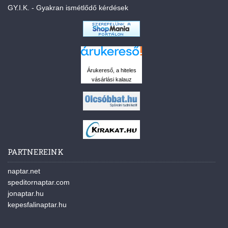
GY.I.K. - Gyakran ismétlődő kérdések
Árukereső, a hiteles
vásárlási kalauz
PARTNEREINK
naptar.net
speditornaptar.com
jonaptar.hu
kepesfalinaptar.hu